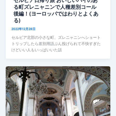
セルビア日帰り旅 おいしいパイのあ
る町ズレニャニンで人種差別コール
後編！(ヨーロッパではわりとよくあ
る)
2022年12月28日
セルビア北部の小さな町、ズレニャニンへショート
トリップしたら差別用語ぶん投げられて不快すぎた
けどいい人もいっぱいいた話