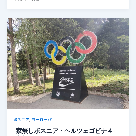
,
ボスニア
ヨーロッパ
家無しボスニア・ヘルツェゴビナ４‐