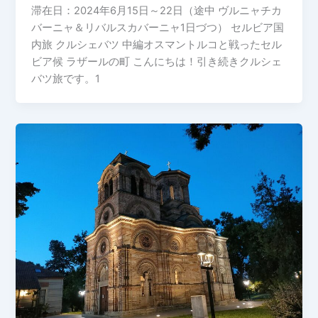
滞在日：2024年6月15日～22日（途中 ヴルニャチカ
バーニャ＆リバルスカバーニャ1日づつ） セルビア国
内旅 クルシェバツ 中編オスマントルコと戦ったセル
ビア候 ラザールの町 こんにちは！引き続きクルシェ
バツ旅です。1