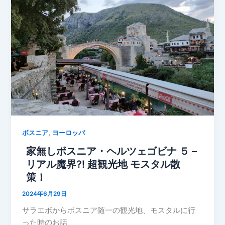
,
ボスニア
ヨーロッパ
家無しボスニア・ヘルツェゴビナ ５ –
リアル魔界⁈ 超観光地 モスタル散
策！
2024年6月29日
サラエボからボスニア随一の観光地、モスタルに行
った時のお話