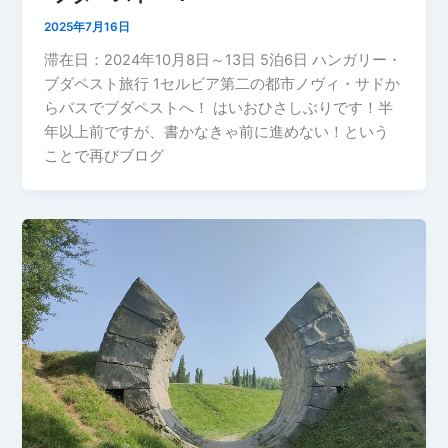
2025年7月16日
滞在日：2024年10月8日～13日 5泊6日 ハンガリー・
ブダペスト旅行 1セルビア第二の都市ノヴィ・サドか
らバスでブダペストへ！ はいおひさしぶりです！半
年以上前ですが、書かなきゃ前に進めない！という
ことで再びブログ