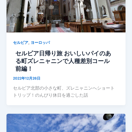
,
セルビア
ヨーロッパ
セルビア日帰り旅 おいしいパイのあ
る町ズレニャニンで人種差別コール
前編！
2022年12月26日
セルビア北部の小さな町、ズレニャニンへショート
トリップ！のんびり休日を過ごした話