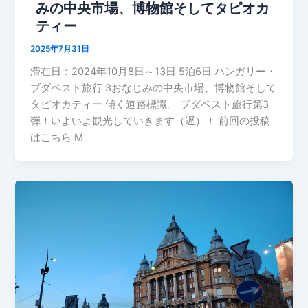
みの中央市場、博物館そしてタピオカ
ティー
2025年7月31日
滞在日：2024年10月8日～13日 5泊6日 ハンガリー・
ブダペスト旅行 3おなじみの中央市場、博物館そして
タピオカティー 傾く道路標識。 ブダペスト旅行第3
弾！いよいよ観光していきます（遅）！ 前回の投稿
はこちら M