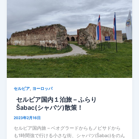
,
セルビア
ヨーロッパ
セルビア国内１泊旅 – ふらり
Šabac(シャバツ)散策！
2023年2月16日
セルビア国内旅 – ベオグラードからもノビサドから
も1時間強で行ける小さな街、シャバツ(Šabac)をのん