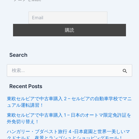
Search
検
索
対
象
Recent Posts
:
東欧セルビアで中古車購入 2 – セルビアの自動車学校でマニ
ュアル運転講習！
東欧セルビアで中古車購入 1 – 日本のオートマ限定免許証を
外免切り替え！
ハンガリー・ブダペスト旅行 4 ‐日本庭園と世界一美しいマ
クドナルド、夜景とランゴシュとショッピングモール！