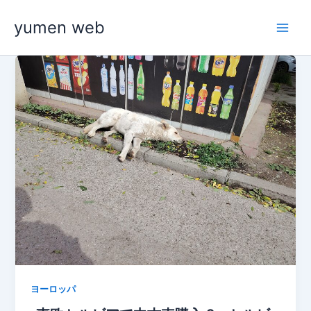
内
yumen web
容
を
ス
キ
ッ
プ
ヨーロッパ