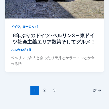
,
ドイツ
ヨーロッパ
6年ぶりのドイツ･ベルリン3 – 東ドイ
ツ社会主義エリア散策そしてグルメ！
2022年12月1日
ベルリンで友人と会ったり天丼とかラーメンとか食
べる話
1
2
3
次
→