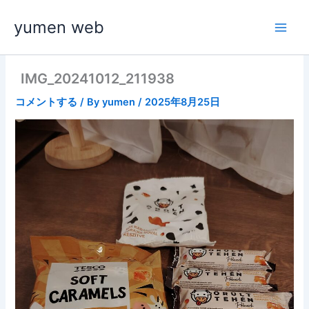
内
yumen web
容
を
ス
キ
IMG_20241012_211938
ッ
コメントする
/ By
yumen
/
2025年8月25日
プ