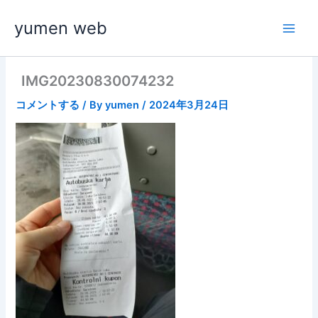
内
yumen web
容
を
ス
キ
IMG20230830074232
ッ
コメントする
/ By
yumen
/
2024年3月24日
プ