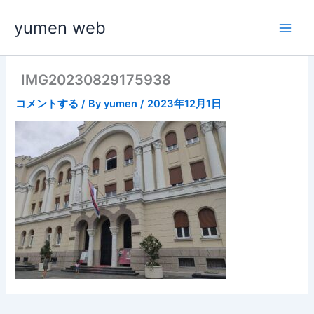
内
yumen web
容
を
ス
キ
IMG20230829175938
ッ
コメントする
/ By
yumen
/
2023年12月1日
プ