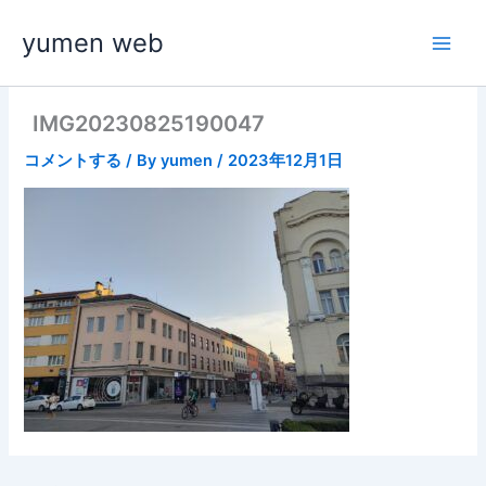
内
yumen web
容
を
ス
キ
IMG20230825190047
ッ
コメントする
/ By
yumen
/
2023年12月1日
プ