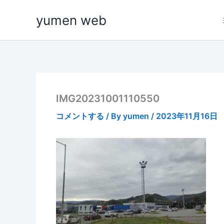
内
yumen web
容
を
ス
キ
ッ
プ
IMG20231001110550
コメントする
/ By
yumen
/
2023年11月16日