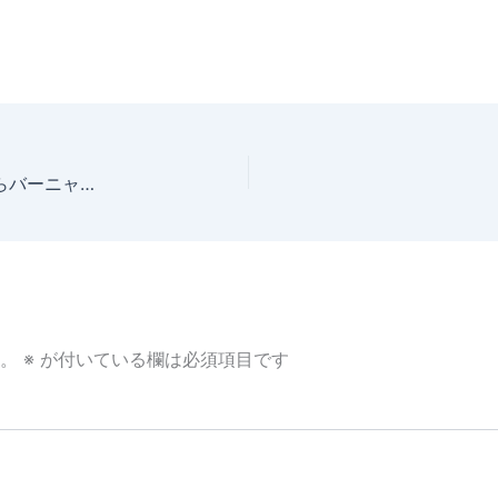
家無しボスニア・ヘルツェゴビナ 1 – ノヴィサドからバーニャルーカへ、ドラマたっぷりバス移動
。
※
が付いている欄は必須項目です