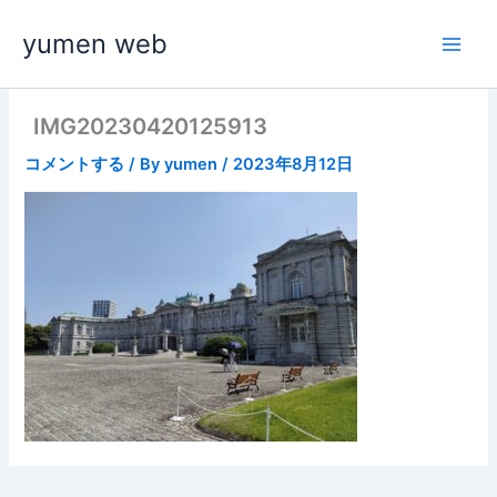
内
yumen web
容
を
ス
キ
IMG20230420125913
ッ
コメントする
/ By
yumen
/
2023年8月12日
プ