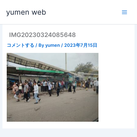
内
yumen web
容
を
ス
キ
IMG20230324085648
ッ
コメントする
/ By
yumen
/
2023年7月15日
プ