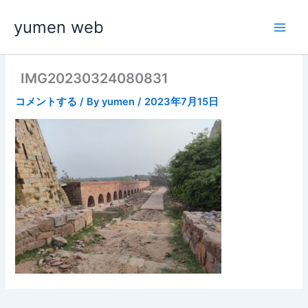
内
yumen web
容
を
ス
キ
IMG20230324080831
ッ
コメントする
/ By
yumen
/
2023年7月15日
プ