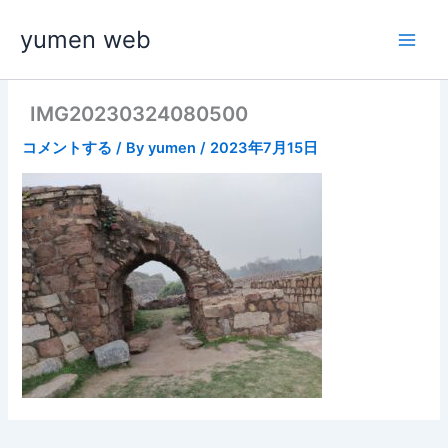
内
yumen web
容
を
ス
キ
IMG20230324080500
ッ
コメントする
/ By
yumen
/
2023年7月15日
プ