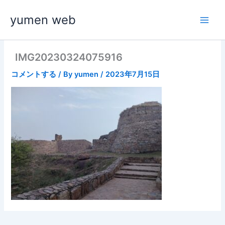
内
yumen web
容
を
ス
キ
IMG20230324075916
ッ
コメントする
/ By
yumen
/
2023年7月15日
プ