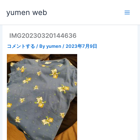
内
yumen web
容
を
ス
キ
IMG20230320144636
ッ
コメントする
/ By
yumen
/
2023年7月9日
プ