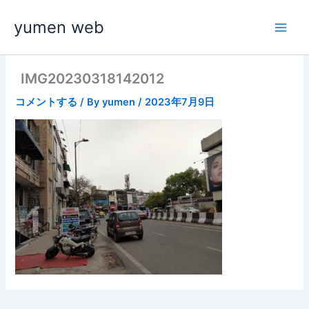
内
yumen web
容
を
ス
キ
IMG20230318142012
ッ
コメントする
/ By
yumen
/
2023年7月9日
プ