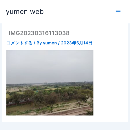
内
yumen web
容
を
ス
キ
IMG20230316113038
ッ
コメントする
/ By
yumen
/
2023年6月14日
プ