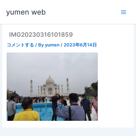
内
yumen web
容
を
ス
キ
IMG20230316101859
ッ
コメントする
/ By
yumen
/
2023年6月14日
プ