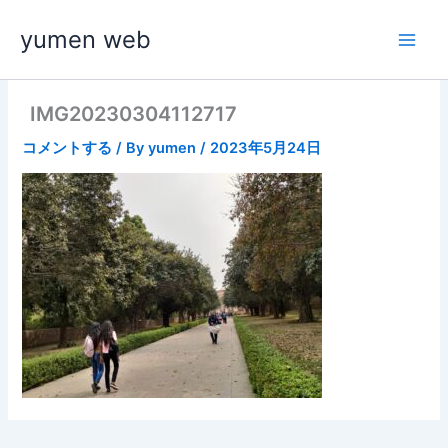
内
yumen web
容
を
ス
キ
IMG20230304112717
ッ
コメントする
/ By
yumen
/
2023年5月24日
プ