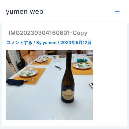
内
yumen web
容
を
ス
キ
IMG20230304160601-Copy
ッ
コメントする
/ By
yumen
/
2023年5月12日
プ