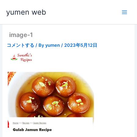
内
yumen web
容
を
ス
キ
image-1
ッ
コメントする
/ By
yumen
/
2023年5月12日
プ