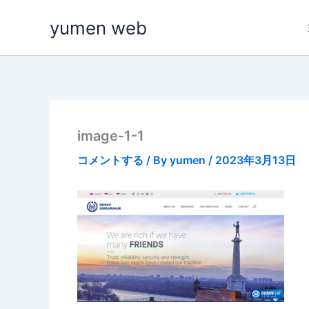
内
yumen web
容
を
ス
キ
ッ
プ
image-1-1
コメントする
/ By
yumen
/
2023年3月13日