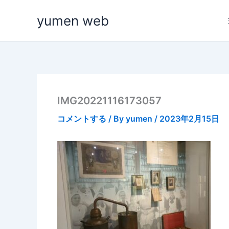
内
yumen web
容
を
ス
キ
ッ
プ
IMG20221116173057
コメントする
/ By
yumen
/
2023年2月15日