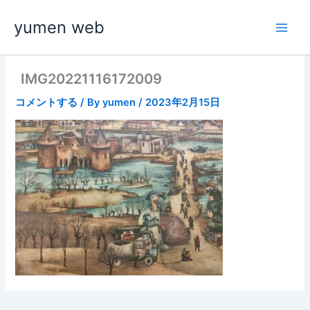
内
yumen web
容
を
ス
キ
IMG20221116172009
ッ
コメントする
/ By
yumen
/
2023年2月15日
プ