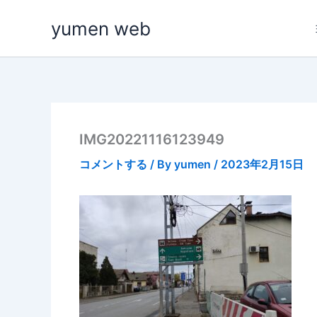
内
yumen web
容
を
ス
キ
ッ
プ
IMG20221116123949
コメントする
/ By
yumen
/
2023年2月15日