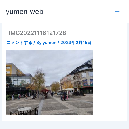
内
yumen web
容
を
ス
キ
IMG20221116121728
ッ
コメントする
/ By
yumen
/
2023年2月15日
プ