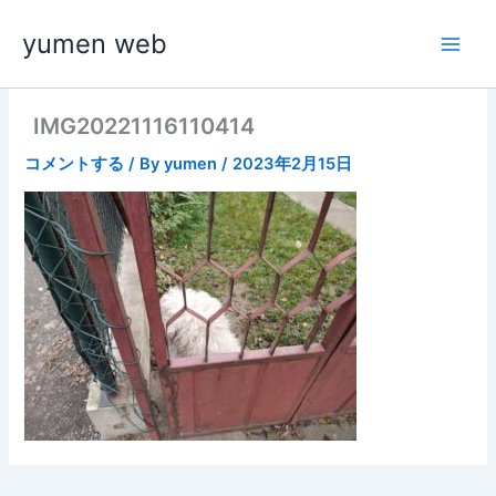
内
yumen web
容
を
ス
キ
IMG20221116110414
ッ
コメントする
/ By
yumen
/
2023年2月15日
プ