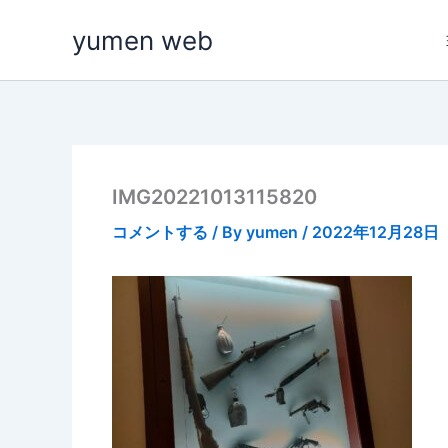
内
yumen web
容
を
ス
キ
ッ
プ
IMG20221013115820
コメントする
/ By
yumen
/
2022年12月28日