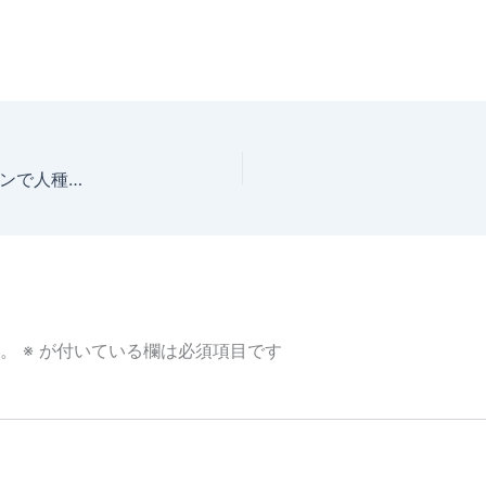
セルビア日帰り旅 おいしいパイのある町ズレニャニンで人種差別コール 後編！(ヨーロッパではわりとよくある)
。
※
が付いている欄は必須項目です