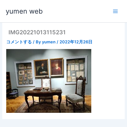
内
yumen web
容
を
ス
キ
IMG20221013115231
ッ
コメントする
/ By
yumen
/
2022年12月26日
プ