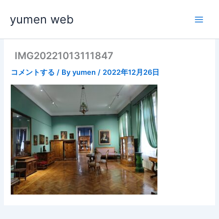
内
yumen web
容
を
ス
キ
IMG20221013111847
ッ
コメントする
/ By
yumen
/
2022年12月26日
プ