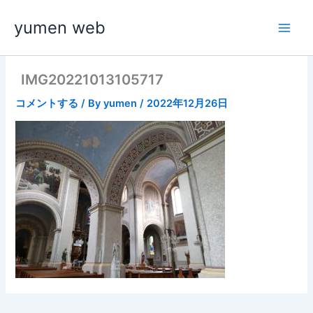
内
yumen web
容
を
ス
キ
IMG20221013105717
ッ
コメントする
/ By
yumen
/
2022年12月26日
プ