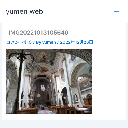
内
yumen web
容
を
ス
キ
IMG20221013105649
ッ
コメントする
/ By
yumen
/
2022年12月26日
プ