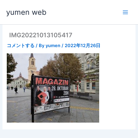
内
yumen web
容
を
ス
キ
IMG20221013105417
ッ
コメントする
/ By
yumen
/
2022年12月26日
プ