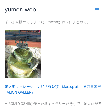
内
yumen web
容
を
ス
ずいぶん貯めてしまった。memoがわりにまとめて。
キ
ッ
プ
泉太郎キュレーション展「有袋類｜Marsupials」＠西日暮里
TALION GALLERY
HIROMI YOSHIIが作った新ギャラリーだそうで、泉太郎が考