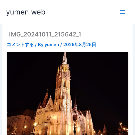
内
yumen web
容
を
ス
キ
IMG_20241011_215642_1
ッ
コメントする
/ By
yumen
/
2025年8月25日
プ