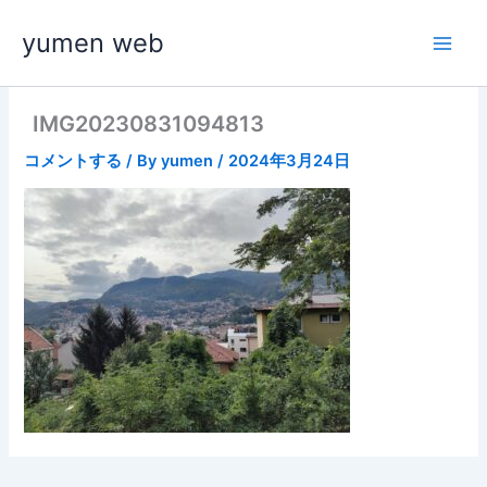
内
yumen web
容
を
ス
キ
IMG20230831094813
ッ
コメントする
/ By
yumen
/
2024年3月24日
プ