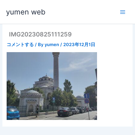
内
yumen web
容
を
ス
キ
IMG20230825111259
ッ
コメントする
/ By
yumen
/
2023年12月1日
プ